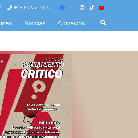
c
+593 023210470
iones
Noticias
Contactos