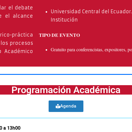
lar el debate
Universidad Central del Ecuador.:
e el alcance
Institución
TIPO DE EVENTO
rico-práctica
 los procesos
Gratuito para conferencistas, expositores, p
do Académico
Programación Académica
Agenda
0 a 13h00