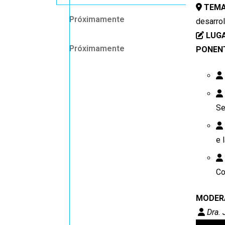
TEMA
Próximamente
desarrol
LUGA
Próximamente
PONEN
Se
e 
Co
MODER
Dra. 