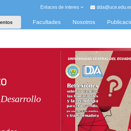
Enlaces de interes
dda@uce.edu.e
Facultades
Nosotros
Publicac
entos
CO
 Desarrollo