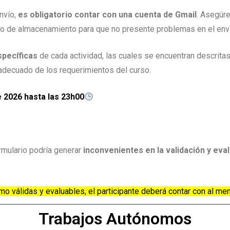
nvío,
es obligatorio contar con una cuenta de Gmail
. Asegúre
cio de almacenamiento para que no presente problemas en el env
specíficas
de cada actividad, las cuales se encuentran descrita
adecuado de los requerimientos del curso.
 2026 hasta las 23h00
ormulario podría generar
inconvenientes en la validación y eva
o válidas y evaluables, el participante deberá contar con al me
Trabajos Autónomos