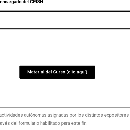
 encargado del CEISH
Material del Curso (clic aquí)
amentos pedagógicos y de investigación con aplicación de
s actividades autónomas asignadas por los distintos expositores
ravés del formulario habilitado para este fin.