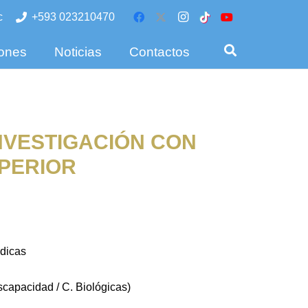
c
+593 023210470
iones
Noticias
Contactos
NVESTIGACIÓN CON
UPERIOR
édicas
scapacidad / C. Biológicas)