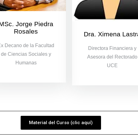
MSc. Jorge Piedra
Rosales
Dra. Ximena Lastr
x Decano de la Facultad
Directora Financiera y
de Ciencias Sociales y
Asesora del Rectorado
Humanas
UCE
Material del Curso (clic aquí)