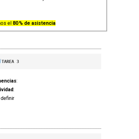
nos el
80 % de asistencia
TAREA 3
encias
:
ividad
:
definir