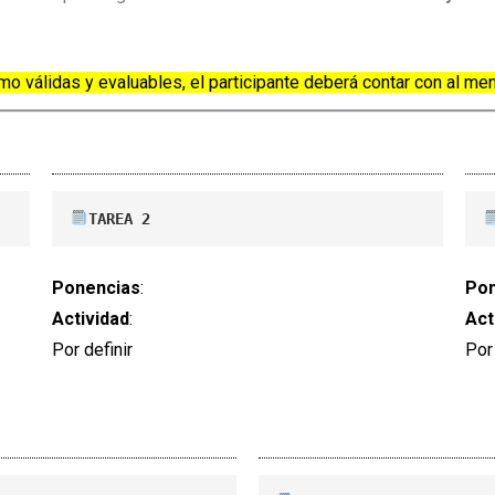
o válidas y evaluables, el participante deberá contar con al me
TAREA 2
Ponencias
:
Pon
Actividad
:
Act
Por definir
Por 