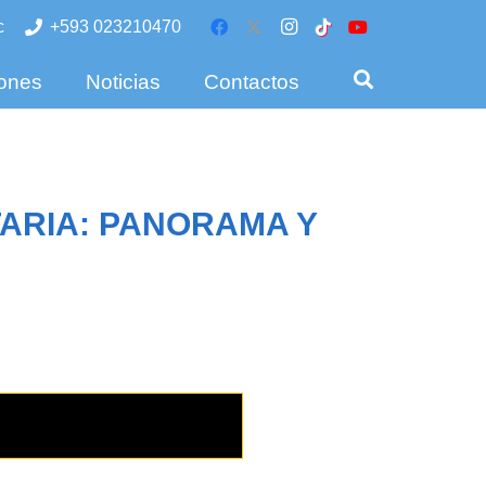
c
+593 023210470
iones
Noticias
Contactos
TARIA: PANORAMA Y