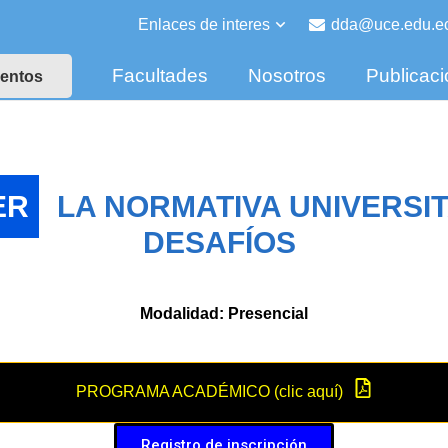
Enlaces de interes
dda@uce.edu.e
Facultades
Nosotros
Publicac
entos
ER
LA NORMATIVA UNIVERSI
DESAFÍOS
Modalidad: Presencial
PROGRAMA ACADÉMICO (clic aquí)
Registro de inscripción