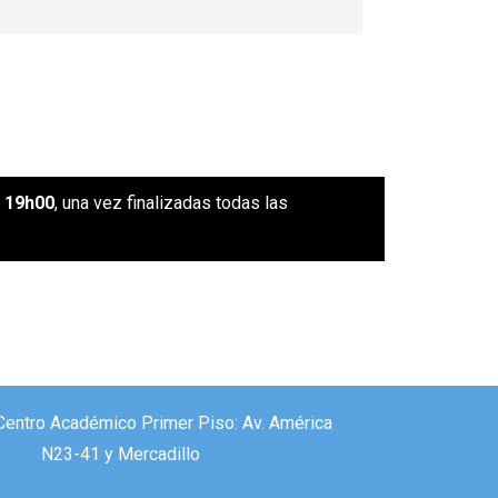
– 19h00
, una vez finalizadas todas las
 Centro Académico Primer Piso: Av. América
N23-41 y Mercadillo