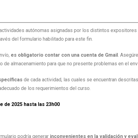
nario – Taller: La Normativa Universitaria: Panorama y De
s actividades autónomas asignadas por los distintos expositores
ravés del formulario habilitado para este fin.
nvío,
es obligatorio contar con una cuenta de Gmail
. Asegúre
cio de almacenamiento para que no presente problemas en el env
specíficas
de cada actividad, las cuales se encuentran descrita
adecuado de los requerimientos del curso.
e de 2025 hasta las 23h00
ormulario podría generar
inconvenientes en la validación y eva