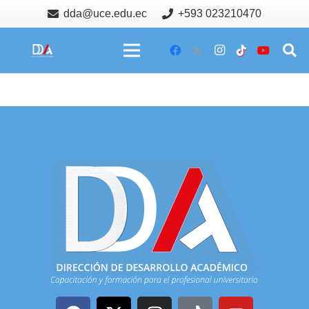
dda@uce.edu.ec
+593 023210470