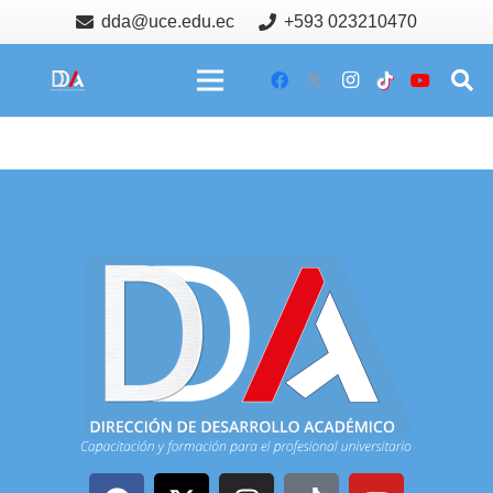
dda@uce.edu.ec
+593 023210470