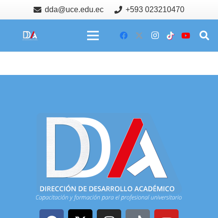
dda@uce.edu.ec
+593 023210470