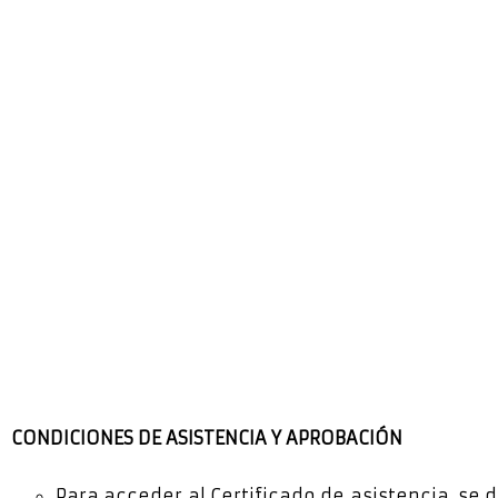
CONDICIONES
DE ASISTENCIA Y APROBACIÓN
Para
acceder
a
l Certificado de
a
sistencia
, se 