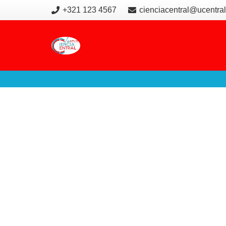
+321 123 4567
cienciacentral@ucentral